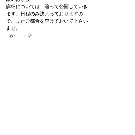
詳細については、追って公開していき
ます。日程のみ決まっておりますの
で、またご都合を空けておいて下さい
ませ。
0
0
32
Write a comment...
グループについて
あなたの近況、写真などをみんなでシ
ェアしましょう。
メンバー
おおつか茶舗
フォロー