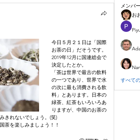
メンバ
お
Piy
今日５月２１日は「国際
Ada
お茶の日」だそうです。
2019年12月に国連総会で
決定したとか。
Nan
「茶は世界で最古の飲料
の一つであり、世界で水
すべての
の次に最も消費される飲
料」とあります。日本の
緑茶、紅茶もいろいろあ
りますが、中国のお茶の
みきれないでしょう。(笑)
国茶を楽しみましょう！！