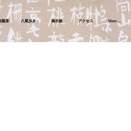
烏龍茶
八尾歩き
掲示板
アクセス
More...