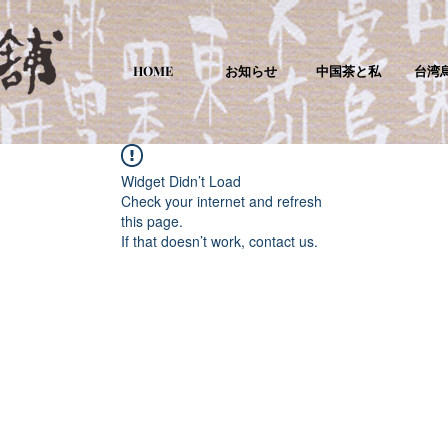
HOME
お知らせ
中国茶と私
台湾
Widget Didn’t Load
Check your internet and refresh
this page.
If that doesn’t work, contact us.