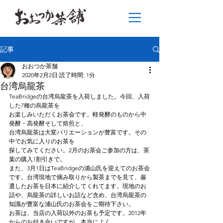
記事
おおつか茶舗
2020年2月2日
読了時間: 1分
台湾烏龍茶
TeaBridgeの台湾烏龍茶を入荷しました。今回、入荷
した7種の烏龍茶を
お楽しみいただくお茶会です。軽発酵のものから中
発酵・高発酵そして焙煎と、
台湾烏龍茶は大変バリエーションが豊富です。その
中でお気に入りのお茶を
探してみてください。2月のお茶会ご参加の方は、茶
葉の購入1割引きで。
また、3月1日はTeaBridgeの浦山氏を迎えてのお茶会
です。台湾現地で摘み取りから製茶までを見て、厳
選したお茶を日本に紹介してくれてます。現地のお
話や、烏龍茶の詳しいお話など含め、台湾烏龍茶の
知識が豊富な浦山氏のお茶会をご期待下さい。
お茶は、当店の入荷以外のお茶も予定です。2012年
からのお付き合いですが、本当によく