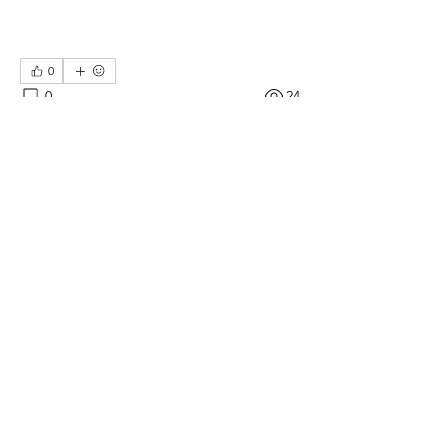
0
0
24
Kommentar verfassen...
グループについて
あなたの近況、写真などをみんなでシ
ェアしましょう。
メンバー
おおつか茶舗
フォロー
Piyush Band
フォロー