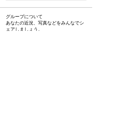
グループについて
あなたの近況、写真などをみんなでシ
ェアしましょう。
メンバー
おおつか茶舗
フォロー
Piyush Band
フォロー
Adam. Baker
フォロー
Nancy Wheeler
フォロー
すべてのメンバーを表示（4名）